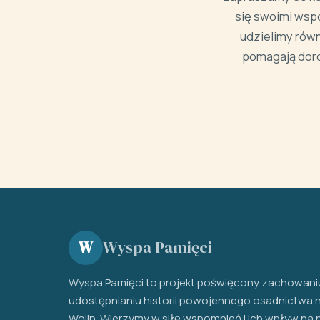
się swoimi wsp
udzielimy równ
pomagają doro
Wyspa Pamięci
W
Wyspa Pamięci to projekt poświęcony zachowaniu
udostępnianiu historii powojennego osadnictwa 
Wolin. Wierzymy w siłę wspomnień i ich wpływ na 