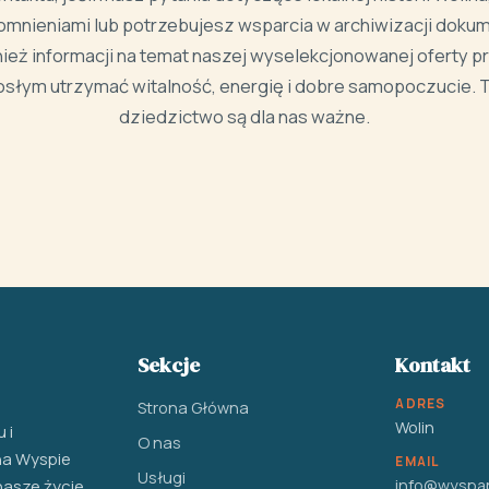
omnieniami lub potrzebujesz wsparcia w archiwizacji dokum
ież informacji na temat naszej wyselekcjonowanej oferty p
słym utrzymać witalność, energię i dobre samopoczucie. T
dziedzictwo są dla nas ważne.
Sekcje
Kontakt
ADRES
Strona Główna
Wolin
 i
O nas
na Wyspie
EMAIL
Usługi
nasze życie,
info@wyspap