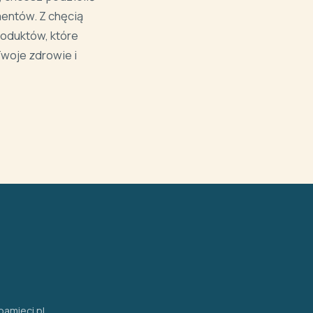
entów. Z chęcią
roduktów, które
woje zdrowie i
amieci.pl