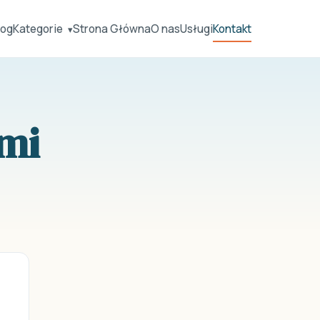
log
Kategorie
Strona Główna
O nas
Usługi
Kontakt
▾
ami