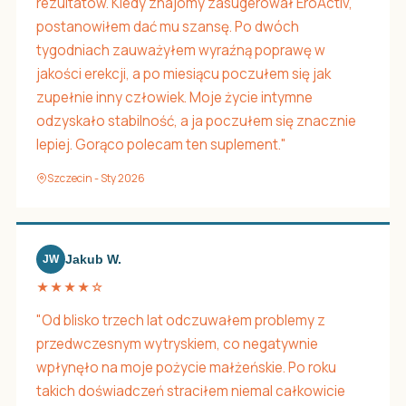
rezultatów. Kiedy znajomy zasugerował EroActiv,
postanowiłem dać mu szansę. Po dwóch
tygodniach zauważyłem wyraźną poprawę w
jakości erekcji, a po miesiącu poczułem się jak
zupełnie inny człowiek. Moje życie intymne
odzyskało stabilność, a ja poczułem się znacznie
lepiej. Gorąco polecam ten suplement."
Szczecin - Sty 2026
Jakub W.
JW
★★★★☆
"Od blisko trzech lat odczuwałem problemy z
przedwczesnym wytryskiem, co negatywnie
wpłynęło na moje pożycie małżeńskie. Po roku
takich doświadczeń straciłem niemal całkowicie