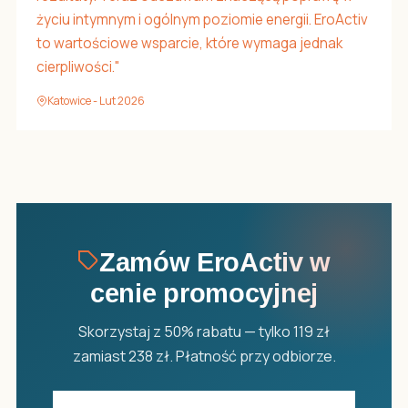
życiu intymnym i ogólnym poziomie energii. EroActiv
to wartościowe wsparcie, które wymaga jednak
cierpliwości."
Katowice - Lut 2026
Zamów EroActiv w
cenie promocyjnej
Skorzystaj z 50% rabatu — tylko 119 zł
zamiast 238 zł. Płatność przy odbiorze.