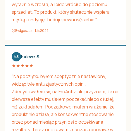
wyraźnie wzrosła, a libido wróciło do poziomu
sprzed lat. To produkt, który skutecznie wspiera
męską kondycję i buduje pewność siebie."
Bydgoszcz - Lis 2025
Łukasz S.
ŁS
★★★★★
"Na początku byłem sceptycznie nastawiony,
widząc tyle entuzjastycznych opinii.
Zdecydowałem się na EroActiv, ale przyznam, że na
pierwsze efekty musiałem poczekać nieco dłużej,
niż zakładałem. Początkowo miałem wrażenie, że
produkt nie działa, ale konsekwentne stosowanie
przez ponad miesiąc przyniosło oczekiwane
rezultaty. Teraz odczuwam znaczącą poprawę w