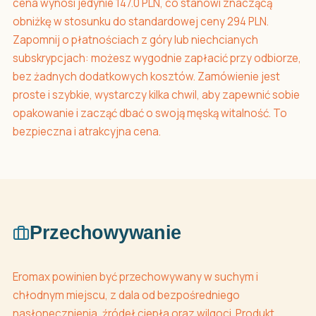
cena wynosi jedynie 147.0 PLN, co stanowi znaczącą
obniżkę w stosunku do standardowej ceny 294 PLN.
Zapomnij o płatnościach z góry lub niechcianych
subskrypcjach: możesz wygodnie zapłacić przy odbiorze,
bez żadnych dodatkowych kosztów. Zamówienie jest
proste i szybkie, wystarczy kilka chwil, aby zapewnić sobie
opakowanie i zacząć dbać o swoją męską witalność. To
bezpieczna i atrakcyjna cena.
Przechowywanie
Eromax powinien być przechowywany w suchym i
chłodnym miejscu, z dala od bezpośredniego
nasłonecznienia, źródeł ciepła oraz wilgoci. Produkt