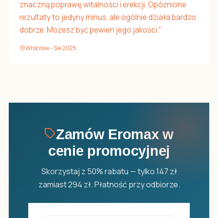
znaczną poprawę witalności i erekcji. Opóźnione
rezultaty to jedyny minus, ale ogólnie działa bardzo
dobrze. Możesz być pewien jego jakości."
Wrocław - Sie 2025
Zamów Eromax w
cenie promocyjnej
Skorzystaj z 50% rabatu — tylko 147 zł
zamiast 294 zł. Płatność przy odbiorze.