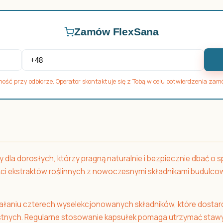
Zamów FlexSana
ność przy odbiorze. Operator skontaktuje się z Tobą w celu potwierdzenia zam
la dorosłych, którzy pragną naturalnie i bezpiecznie dbać o 
i ekstraktów roślinnych z nowoczesnymi składnikami budulcow
ziałaniu czterech wyselekcjonowanych składników, które dost
ęstnych. Regularne stosowanie kapsułek pomaga utrzymać stawy 