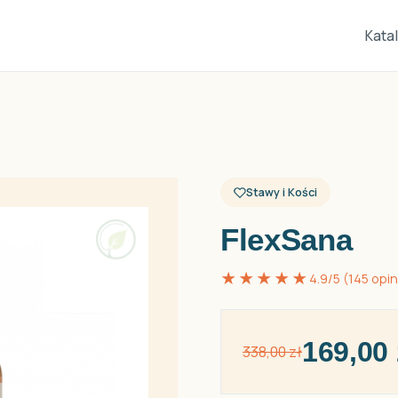
Kata
Stawy i Kości
FlexSana
★★★★★
4.9/5 (145 opini
169,00 
338,00 zł