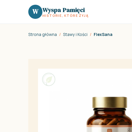
Wyspa Pamięci
W
HISTORIE, KTÓRE ŻYJĄ
Strona główna
/
Stawy i Kości
/
FlexSana