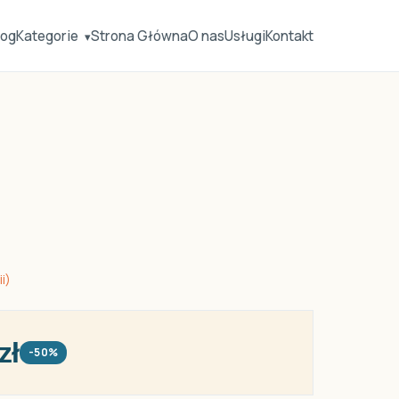
log
Kategorie
Strona Główna
O nas
Usługi
Kontakt
▾
i)
zł
-50%