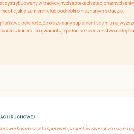
jest dystrybuowany w tradycyjnych aptekach stacjonarnych ani 
nieoficjalne zamienniki lub podróbki o nieznanym składzie.
ą Państwo pewność, że otrzymany suplement spełnia najwyższ
biorze u kuriera, co gwarantuje pełne bezpieczeństwo całej tra
TACJI RUCHOWEJ
netowej bardzo często spotykam pacjentów skarżących się na og