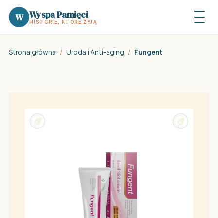
Wyspa Pamięci
W
HISTORIE, KTÓRE ŻYJĄ
Strona główna
/
Uroda i Anti-aging
/
Fungent