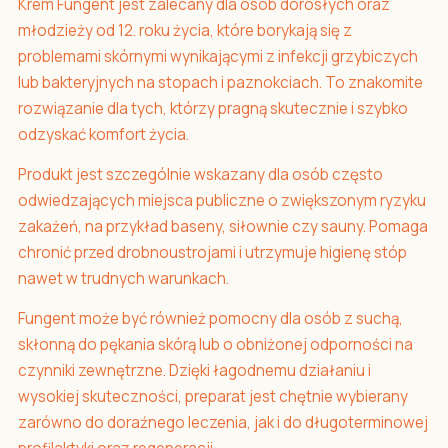
Krem Fungent jest zalecany dla osób dorosłych oraz
młodzieży od 12. roku życia, które borykają się z
problemami skórnymi wynikającymi z infekcji grzybiczych
lub bakteryjnych na stopach i paznokciach. To znakomite
rozwiązanie dla tych, którzy pragną skutecznie i szybko
odzyskać komfort życia.
Produkt jest szczególnie wskazany dla osób często
odwiedzających miejsca publiczne o zwiększonym ryzyku
zakażeń, na przykład baseny, siłownie czy sauny. Pomaga
chronić przed drobnoustrojami i utrzymuje higienę stóp
nawet w trudnych warunkach.
Fungent może być również pomocny dla osób z suchą,
skłonną do pękania skórą lub o obniżonej odporności na
czynniki zewnętrzne. Dzięki łagodnemu działaniu i
wysokiej skuteczności, preparat jest chętnie wybierany
zarówno do doraźnego leczenia, jak i do długoterminowej