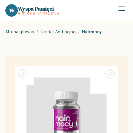
Wyspa Pamięci
W
HISTORIE, KTÓRE ŻYJĄ
Strona główna
/
Uroda i Anti-aging
/
Hairmacy