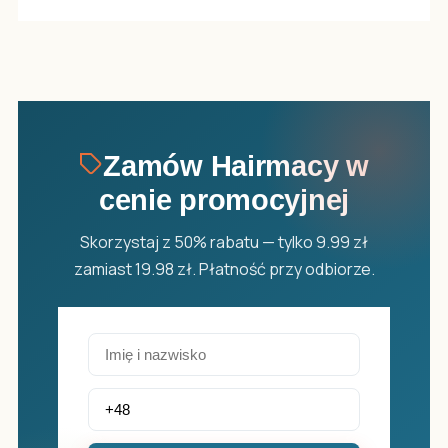
Zamów Hairmacy w
cenie promocyjnej
Skorzystaj z 50% rabatu — tylko 9.99 zł
zamiast 19.98 zł. Płatność przy odbiorze.