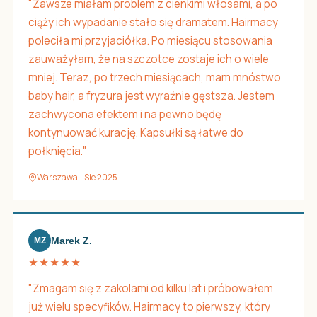
"Zawsze miałam problem z cienkimi włosami, a po
ciąży ich wypadanie stało się dramatem. Hairmacy
poleciła mi przyjaciółka. Po miesiącu stosowania
zauważyłam, że na szczotce zostaje ich o wiele
mniej. Teraz, po trzech miesiącach, mam mnóstwo
baby hair, a fryzura jest wyraźnie gęstsza. Jestem
zachwycona efektem i na pewno będę
kontynuować kurację. Kapsułki są łatwe do
połknięcia."
Warszawa - Sie 2025
Marek Z.
MZ
★★★★★
"Zmagam się z zakolami od kilku lat i próbowałem
już wielu specyfików. Hairmacy to pierwszy, który