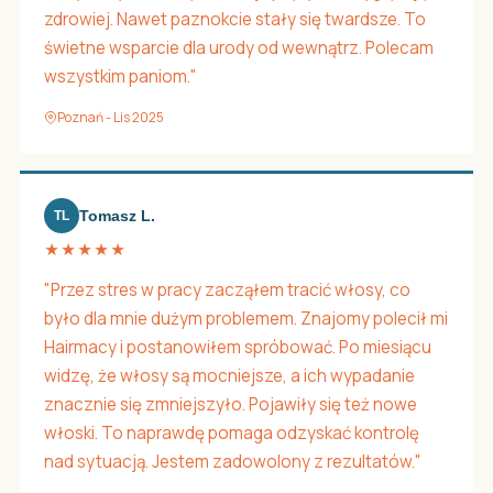
zdrowiej. Nawet paznokcie stały się twardsze. To
świetne wsparcie dla urody od wewnątrz. Polecam
wszystkim paniom."
Poznań - Lis 2025
Tomasz L.
TL
★★★★★
"Przez stres w pracy zacząłem tracić włosy, co
było dla mnie dużym problemem. Znajomy polecił mi
Hairmacy i postanowiłem spróbować. Po miesiącu
widzę, że włosy są mocniejsze, a ich wypadanie
znacznie się zmniejszyło. Pojawiły się też nowe
włoski. To naprawdę pomaga odzyskać kontrolę
nad sytuacją. Jestem zadowolony z rezultatów."