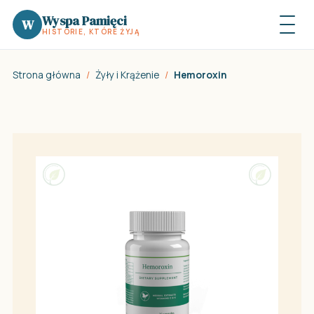
Wyspa Pamięci
W
HISTORIE, KTÓRE ŻYJĄ
Strona główna
/
Żyły i Krążenie
/
Hemoroxin