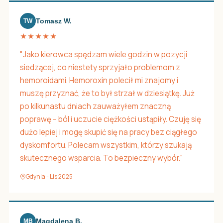
Tomasz W.
TW
★★★★★
"Jako kierowca spędzam wiele godzin w pozycji
siedzącej, co niestety sprzyjało problemom z
hemoroidami. Hemoroxin polecił mi znajomy i
muszę przyznać, że to był strzał w dziesiątkę. Już
po kilkunastu dniach zauważyłem znaczną
poprawę – ból i uczucie ciężkości ustąpiły. Czuję się
dużo lepiej i mogę skupić się na pracy bez ciągłego
dyskomfortu. Polecam wszystkim, którzy szukają
skutecznego wsparcia. To bezpieczny wybór."
Gdynia - Lis 2025
Magdalena B.
MB