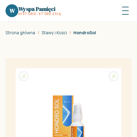
Wyspa Pamięci
W
HISTORIE, KTÓRE ŻYJĄ
Strona główna
/
Stawy i Kości
/
HondroSol