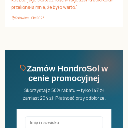
przekonała mnie, że było warto."
Katowice - Sie 2025
Zamów HondroSol w
cenie promocyjnej
Skorzystaj z 50% rabatu — tylko 147 zł
zamiast 294 zł. Płatność przy odbiorze.