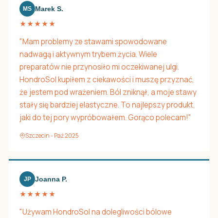
Marek S.
MS
★★★★★
"Mam problemy ze stawami spowodowane
nadwagą i aktywnym trybem życia. Wiele
preparatów nie przynosiło mi oczekiwanej ulgi.
HondroSol kupiłem z ciekawości i muszę przyznać,
że jestem pod wrażeniem. Ból zniknął, a moje stawy
stały się bardziej elastyczne. To najlepszy produkt,
jaki do tej pory wypróbowałem. Gorąco polecam!"
Szczecin - Paź 2025
Joanna P.
JP
★★★★★
"Używam HondroSol na dolegliwości bólowe