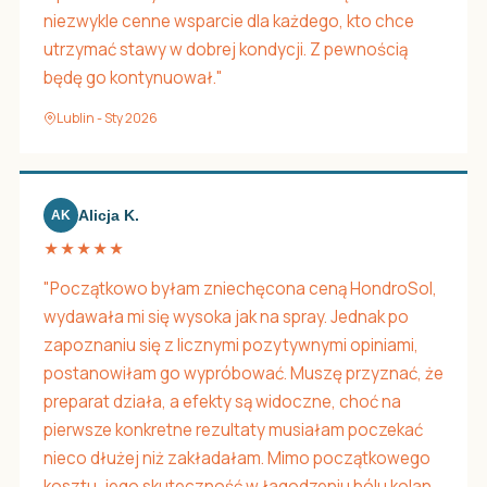
niezwykle cenne wsparcie dla każdego, kto chce
utrzymać stawy w dobrej kondycji. Z pewnością
będę go kontynuował."
Lublin - Sty 2026
Alicja K.
AK
★★★★★
"Początkowo byłam zniechęcona ceną HondroSol,
wydawała mi się wysoka jak na spray. Jednak po
zapoznaniu się z licznymi pozytywnymi opiniami,
postanowiłam go wypróbować. Muszę przyznać, że
preparat działa, a efekty są widoczne, choć na
pierwsze konkretne rezultaty musiałam poczekać
nieco dłużej niż zakładałam. Mimo początkowego
kosztu, jego skuteczność w łagodzeniu bólu kolan