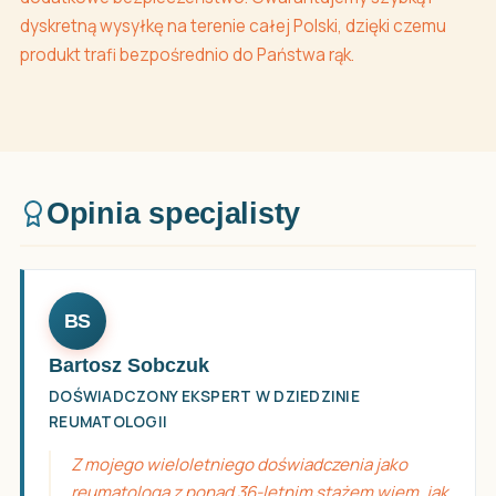
dyskretną wysyłkę na terenie całej Polski, dzięki czemu
produkt trafi bezpośrednio do Państwa rąk.
Opinia specjalisty
BS
Bartosz Sobczuk
DOŚWIADCZONY EKSPERT W DZIEDZINIE
REUMATOLOGII
Z mojego wieloletniego doświadczenia jako
reumatologa z ponad 36-letnim stażem wiem, jak