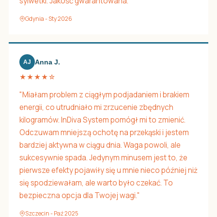
sylwetki. Jakość gwarantowana."
Gdynia - Sty 2026
Anna J.
AJ
★★★★☆
"Miałam problem z ciągłym podjadaniem i brakiem
energii, co utrudniało mi zrzucenie zbędnych
kilogramów. InDiva System pomógł mi to zmienić.
Odczuwam mniejszą ochotę na przekąski i jestem
bardziej aktywna w ciągu dnia. Waga powoli, ale
sukcesywnie spada. Jedynym minusem jest to, że
pierwsze efekty pojawiły się u mnie nieco później niż
się spodziewałam, ale warto było czekać. To
bezpieczna opcja dla Twojej wagi."
Szczecin - Paź 2025