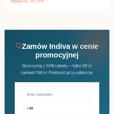
Bydgoszcz - Wrz 2025
Zamów Indiva w cenie
promocyjnej
Skorzystaj z 50% rabatu — tylko 99 zł
zamiast 198 zł. Płatność przy odbiorze.