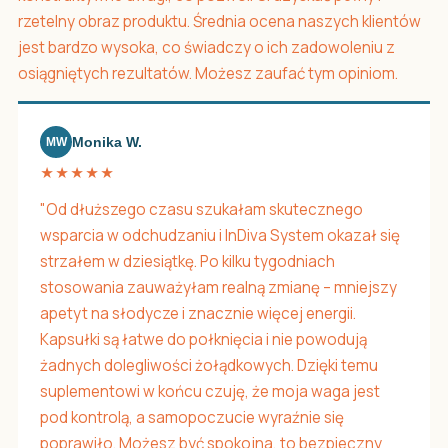
rzetelny obraz produktu. Średnia ocena naszych klientów
jest bardzo wysoka, co świadczy o ich zadowoleniu z
osiągniętych rezultatów. Możesz zaufać tym opiniom.
Monika W.
MW
★★★★★
"Od dłuższego czasu szukałam skutecznego
wsparcia w odchudzaniu i InDiva System okazał się
strzałem w dziesiątkę. Po kilku tygodniach
stosowania zauważyłam realną zmianę – mniejszy
apetyt na słodycze i znacznie więcej energii.
Kapsułki są łatwe do połknięcia i nie powodują
żadnych dolegliwości żołądkowych. Dzięki temu
suplementowi w końcu czuję, że moja waga jest
pod kontrolą, a samopoczucie wyraźnie się
poprawiło. Możesz być spokojna, to bezpieczny