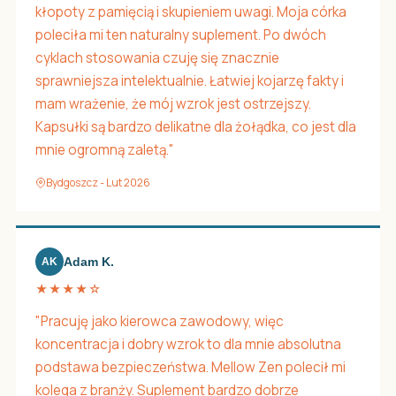
kłopoty z pamięcią i skupieniem uwagi. Moja córka
poleciła mi ten naturalny suplement. Po dwóch
cyklach stosowania czuję się znacznie
sprawniejsza intelektualnie. Łatwiej kojarzę fakty i
mam wrażenie, że mój wzrok jest ostrzejszy.
Kapsułki są bardzo delikatne dla żołądka, co jest dla
mnie ogromną zaletą."
Bydgoszcz - Lut 2026
Adam K.
AK
★★★★☆
"Pracuję jako kierowca zawodowy, więc
koncentracja i dobry wzrok to dla mnie absolutna
podstawa bezpieczeństwa. Mellow Zen polecił mi
kolega z branży. Suplement bardzo dobrze