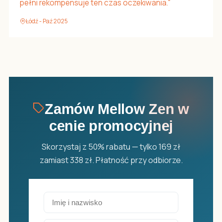
pełni rekompensuje ten czas oczekiwania."
Łódź - Paź 2025
Zamów Mellow Zen w
cenie promocyjnej
Skorzystaj z 50% rabatu — tylko 169 zł
zamiast 338 zł. Płatność przy odbiorze.