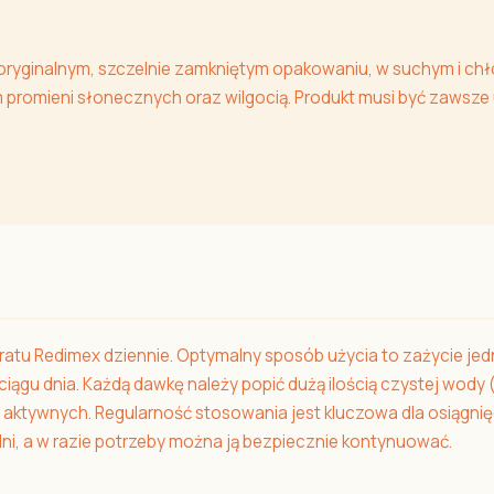
ryginalnym, szczelnie zamkniętym opakowaniu, w suchym i chł
 promieni słonecznych oraz wilgocią. Produkt musi być zawsze
ratu Redimex dziennie. Optymalny sposób użycia to zażycie jedn
ciągu dnia. Każdą dawkę należy popić dużą ilością czystej wody
 aktywnych. Regularność stosowania jest kluczowa dla osiągnię
i, a w razie potrzeby można ją bezpiecznie kontynuować.