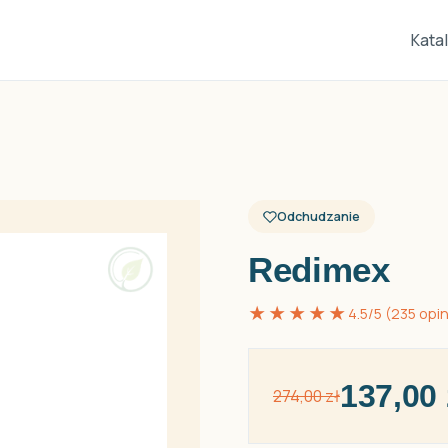
Kata
Odchudzanie
Redimex
★★★★★
4.5/5 (235 opin
137,00 
274,00 zł