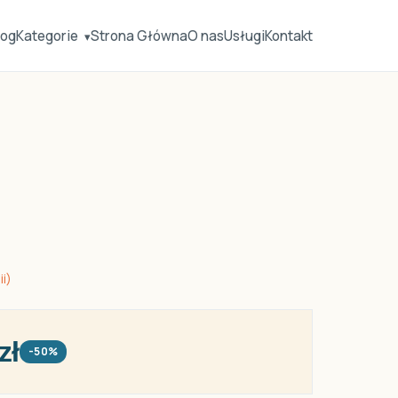
log
Kategorie
Strona Główna
O nas
Usługi
Kontakt
▾
ii)
zł
-50%