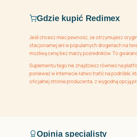
Gdzie kupić Redimex
Jeśli chcesz mieć pewność, że otrzymujesz orygin
stacjonarnej ani w popularnych drogeriach na ter
możliwą cenę bez marży pośredników. To gwarancj
Suplementu tego nie znajdziesz również na platf
ponieważ w internecie łatwo trafić na podróbki,
oficjalnej stronie producenta, z wygodną opcją p
Opinia specjalisty