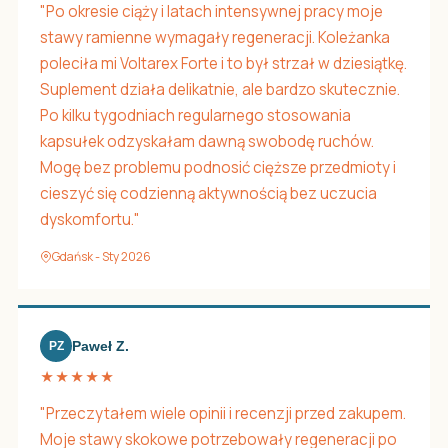
"Po okresie ciąży i latach intensywnej pracy moje
stawy ramienne wymagały regeneracji. Koleżanka
poleciła mi Voltarex Forte i to był strzał w dziesiątkę.
Suplement działa delikatnie, ale bardzo skutecznie.
Po kilku tygodniach regularnego stosowania
kapsułek odzyskałam dawną swobodę ruchów.
Mogę bez problemu podnosić cięższe przedmioty i
cieszyć się codzienną aktywnością bez uczucia
dyskomfortu."
Gdańsk - Sty 2026
Paweł Z.
PZ
★★★★★
"Przeczytałem wiele opinii i recenzji przed zakupem.
Moje stawy skokowe potrzebowały regeneracji po