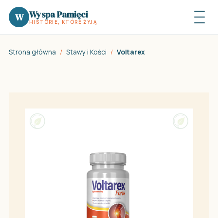
Wyspa Pamięci
W
HISTORIE, KTÓRE ŻYJĄ
Strona główna
/
Stawy i Kości
/
Voltarex