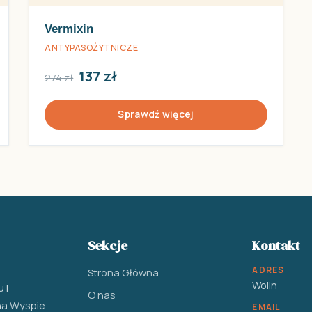
Vermixin
ANTYPASOŻYTNICZE
137 zł
274 zł
Sprawdź więcej
Sekcje
Kontakt
ADRES
Strona Główna
Wolin
 i
O nas
na Wyspie
EMAIL