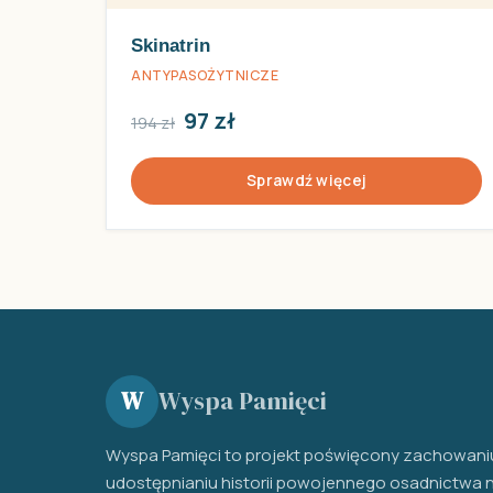
Skinatrin
ANTYPASOŻYTNICZE
97 zł
194 zł
Sprawdź więcej
Wyspa Pamięci
W
Wyspa Pamięci to projekt poświęcony zachowaniu
udostępnianiu historii powojennego osadnictwa 