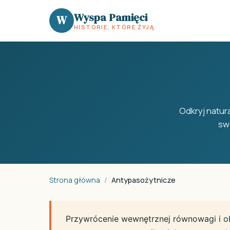
Wyspa Pamięci
W
HISTORIE, KTÓRE ŻYJĄ
Odkryj natur
sw
Strona główna
/
Antypasożytnicze
Przywrócenie wewnętrznej równowagi i o