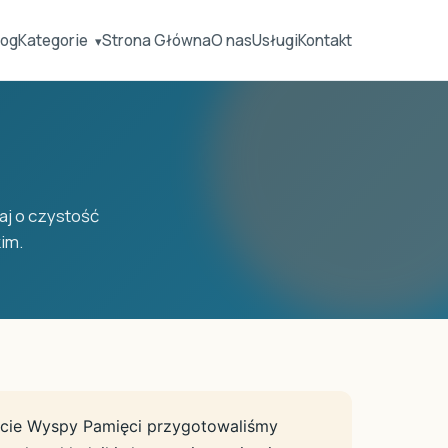
log
Kategorie
Strona Główna
O nas
Usługi
Kontakt
▾
aj o czystość
im.
ncie Wyspy Pamięci przygotowaliśmy