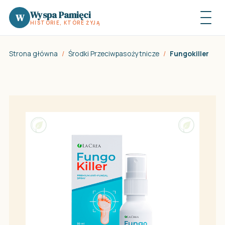
Wyspa Pamięci
W
HISTORIE, KTÓRE ŻYJĄ
Strona główna
/
Środki Przeciwpasożytnicze
/
Fungokiller