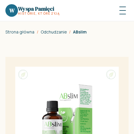
Wyspa Pamięci
W
HISTORIE, KTÓRE ŻYJĄ
Strona główna
/
Odchudzanie
/
ABslim