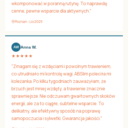
wkomponować w poranną rutynę. To naprawdę
cenne, pewne wsparcie dla aktywnych."
Poznań - Lis 2025
Anna W.
AW
★★★★★
"Zmagam się z wzdęciami i powolnym trawieniem,
co utrudniało mi kontrolę wagi. ABSlim poleciła mi
koleżanka. Po kilku tygodniach zauważyłam, że
brzuch jest mniej wzdęty, a trawienie znacznie
sprawniejsze. Nie odczuwam gwałtownych skoków
energii, ale za to ciągłe, subtelne wsparcie. To
delikatny, ale efektywny sposób na poprawę
samopoczucia i sylwetki. Gwarancja jakości."