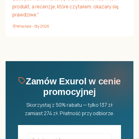
produkt, a recenzje, które czytałem, okazały się
prawdziwe."
Wrocław - Sty 2026
Zamów Exurol w cenie
promocyjnej
Skorzystaj z 50% rabatu — tylko 137 zł
zamiast 274 zł. Płatność przy odbiorze.