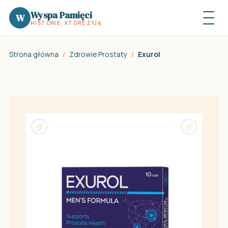
Wyspa Pamięci
W
HISTORIE, KTÓRE ŻYJĄ
Strona główna
/
Zdrowie Prostaty
/
Exurol