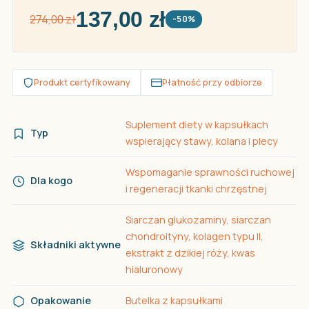
137,00 zł
274,00 zł
-50%
Produkt certyfikowany
Płatność przy odbiorze
Suplement diety w kapsułkach
Typ
wspierający stawy, kolana i plecy
Wspomaganie sprawności ruchowej
Dla kogo
i regeneracji tkanki chrzęstnej
Siarczan glukozaminy, siarczan
chondroityny, kolagen typu II,
Składniki aktywne
ekstrakt z dzikiej róży, kwas
hialuronowy
Opakowanie
Butelka z kapsułkami