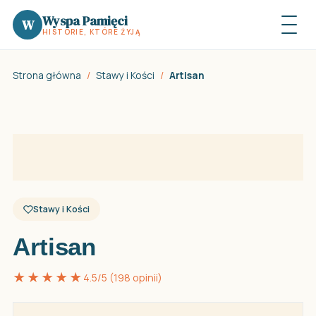
Wyspa Pamięci
W
HISTORIE, KTÓRE ŻYJĄ
Strona główna
/
Stawy i Kości
/
Artisan
Stawy i Kości
Artisan
★★★★★
4.5/5 (198 opinii)