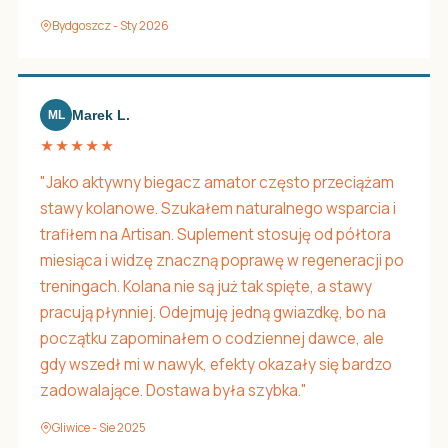
Bydgoszcz - Sty 2026
Marek L.
ML
★★★★★
"Jako aktywny biegacz amator często przeciążam
stawy kolanowe. Szukałem naturalnego wsparcia i
trafiłem na Artisan. Suplement stosuję od półtora
miesiąca i widzę znaczną poprawę w regeneracji po
treningach. Kolana nie są już tak spięte, a stawy
pracują płynniej. Odejmuję jedną gwiazdkę, bo na
początku zapominałem o codziennej dawce, ale
gdy wszedł mi w nawyk, efekty okazały się bardzo
zadowalające. Dostawa była szybka."
Gliwice - Sie 2025