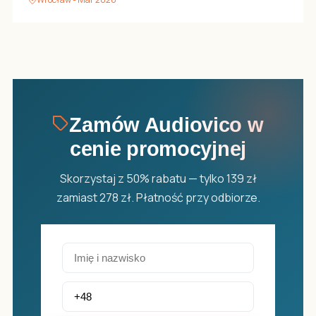
Zamów Audiovico w
cenie promocyjnej
Skorzystaj z 50% rabatu — tylko 139 zł
zamiast 278 zł. Płatność przy odbiorze.