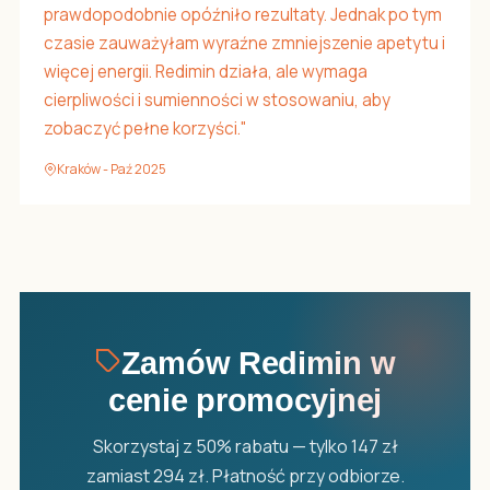
prawdopodobnie opóźniło rezultaty. Jednak po tym
czasie zauważyłam wyraźne zmniejszenie apetytu i
więcej energii. Redimin działa, ale wymaga
cierpliwości i sumienności w stosowaniu, aby
zobaczyć pełne korzyści."
Kraków - Paź 2025
Zamów Redimin w
cenie promocyjnej
Skorzystaj z 50% rabatu — tylko 147 zł
zamiast 294 zł. Płatność przy odbiorze.