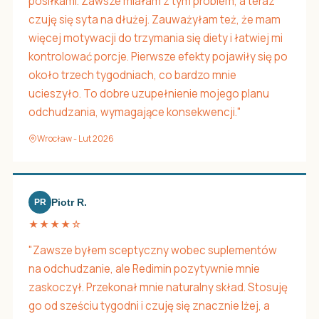
posiłkami. Zawsze miałam z tym problem, a teraz
czuję się syta na dłużej. Zauważyłam też, że mam
więcej motywacji do trzymania się diety i łatwiej mi
kontrolować porcje. Pierwsze efekty pojawiły się po
około trzech tygodniach, co bardzo mnie
ucieszyło. To dobre uzupełnienie mojego planu
odchudzania, wymagające konsekwencji."
Wrocław - Lut 2026
Piotr R.
PR
★★★★☆
"Zawsze byłem sceptyczny wobec suplementów
na odchudzanie, ale Redimin pozytywnie mnie
zaskoczył. Przekonał mnie naturalny skład. Stosuję
go od sześciu tygodni i czuję się znacznie lżej, a