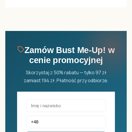
Zamów Bust Me-Up! w
cenie promocyjnej
Skorzystaj z 50% rabatu — tylko 97 zł
zamiast 194 zł. Płatność przy odbiorze.