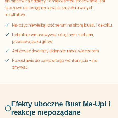
ani śladów na odzieży. Konsekwentne stosowanie jest
kluczowe dla osiągnięcia widocznych i trwałych
rezultatów.
Nałożyć niewielką ilość serum na skórę biustu i dekoltu.
Delikatnie wmasowywać okrężnymi ruchami,
przesuwając ku górze.
Aplikować dwa razy dziennie: rano i wieczorem.
Pozostawić do całkowitego wchłonięcia – nie
zmywać.
Efekty uboczne Bust Me-Up! i
reakcje niepożądane