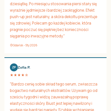
dziesiątkę. Po miesiącu stosowania piersi stały się
wyraźnie jędrniejsze i bardziej zaokrąglone. Efekt
push-up jest naturalny, a skóra dekoltu prezentuje
się zdrowiej. Polecam go każdej kobiecie, która
pragnie poczuć się piękniej bez konieczności
sięgania po inwazyjne metody."
Gdańsk - Sty 2026
Zofia P.
ZP
★★★★☆
"Bardzo cenię sobie skład tego serum, zwłaszcza
bogactwo naturalnych ekstraktów. Używam go od
sześciu tygodni i widzę zauważalną poprawę
elastyczności skóry. Biust jest lepiej nawilżony i
wydaje się bardziej napięty. Szybkie wchłanianie