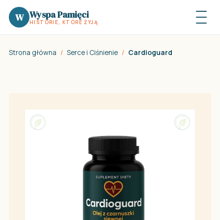
Wyspa Pamięci
W
HISTORIE, KTÓRE ŻYJĄ
Strona główna
/
Serce i Ciśnienie
/
Cardioguard