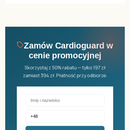
Zamów Cardioguard w
cenie promocyjnej
Skorzystaj z 50% rabatu — tylko 197 zł
zamiast 394 zł. Płatność przy odbiorze.