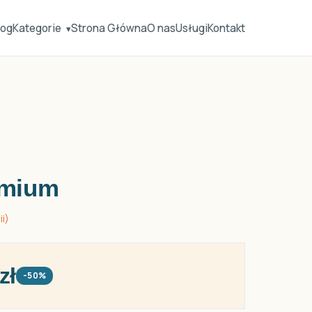
log
Kategorie
Strona Główna
O nas
Usługi
Kontakt
▾
emium
ii)
zł
-50%