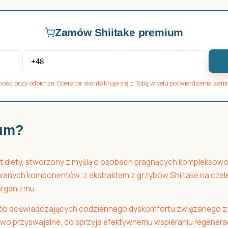
Zamów Shiitake premium
ność przy odbiorze. Operator skontaktuje się z Tobą w celu potwierdzenia zam
ium?
 diety, stworzony z myślą o osobach pragnących kompleksowo tr
anych komponentów, z ekstraktem z grzybów Shiitake na czel
rganizmu.
sób doświadczających codziennego dyskomfortu związanego z
atwo przyswajalne, co sprzyja efektywnemu wspieraniu regenera