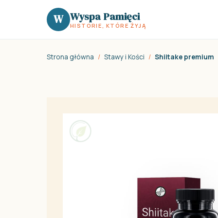
Wyspa Pamięci
W
HISTORIE, KTÓRE ŻYJĄ
Strona główna
/
Stawy i Kości
/
Shiitake premium