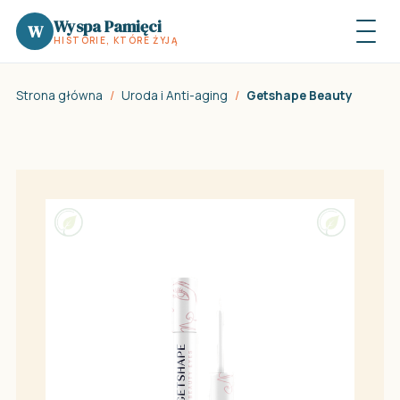
Wyspa Pamięci
W
HISTORIE, KTÓRE ŻYJĄ
Strona główna
/
Uroda i Anti-aging
/
Getshape Beauty