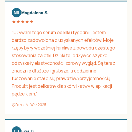
Magdalena S.
MS
★★★★★
"Używam tego serum od kilku tygodni i jestem
bardzo zadowolona z uzyskanych efektów. Moje
rzęsy były wcześniej łamliwe z powodu częstego
stosowania zalotki. Dzięki tej odżywce szybko
odzyskały elastyczność i zdrowy wygląd. Są teraz
znacznie dłuższe i grubsze, a codzienne
tuszowanie stało się prawdziwą przyjemnością.
Produkt jest delikatny dla skóry i łatwy w aplikacji
pędzelkiem."
Poznań - Wrz 2025
Ewa D.
ED