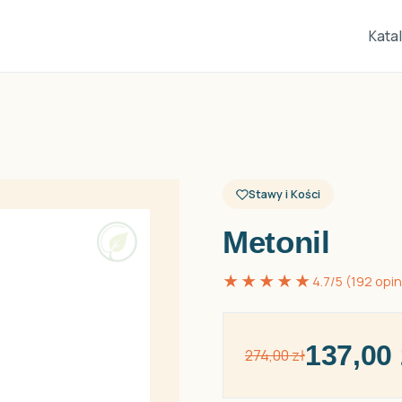
Kata
Stawy i Kości
Metonil
★★★★★
4.7/5 (192 opini
137,00 
274,00 zł