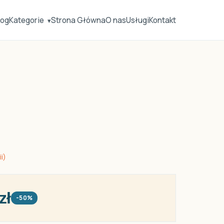
log
Kategorie
Strona Główna
O nas
Usługi
Kontakt
▾
i)
zł
-50%