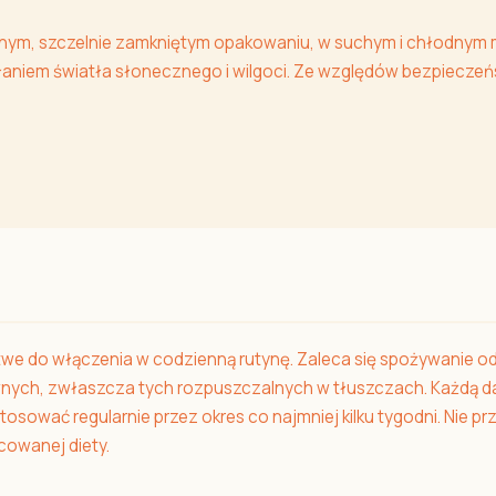
nym, szczelnie zamkniętym opakowaniu, w suchym i chłodnym m
łaniem światła słonecznego i wilgoci. Ze względów bezpiecz
we do włączenia w codzienną rutynę. Zaleca się spożywanie od 1 
wnych, zwłaszcza tych rozpuszczalnych w tłuszczach. Każdą da
stosować regularnie przez okres co najmniej kilku tygodni. Nie p
icowanej diety.