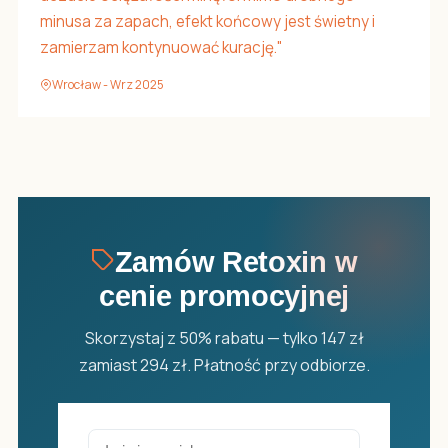
minusa za zapach, efekt końcowy jest świetny i
zamierzam kontynuować kurację."
Wrocław - Wrz 2025
Zamów Retoxin w
cenie promocyjnej
Skorzystaj z 50% rabatu — tylko 147 zł
zamiast 294 zł. Płatność przy odbiorze.