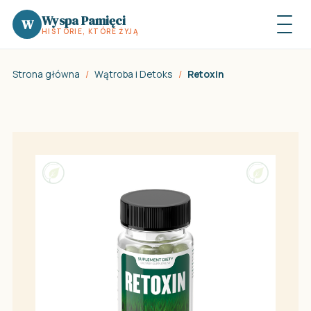
Wyspa Pamięci
W
HISTORIE, KTÓRE ŻYJĄ
Strona główna
/
Wątroba i Detoks
/
Retoxin