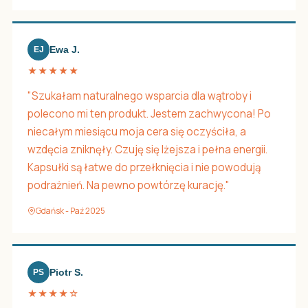
Ewa J.
EJ
★★★★★
"Szukałam naturalnego wsparcia dla wątroby i
polecono mi ten produkt. Jestem zachwycona! Po
niecałym miesiącu moja cera się oczyściła, a
wzdęcia zniknęły. Czuję się lżejsza i pełna energii.
Kapsułki są łatwe do przełknięcia i nie powodują
podrażnień. Na pewno powtórzę kurację."
Gdańsk - Paź 2025
Piotr S.
PS
★★★★☆