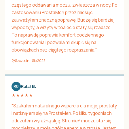
częstego oddawania moczu, zwłaszcza w nocy. Po
zastosowaniu ProstaMen przez miesiąc
zauważyłem znaczną poprawę. Budzę się bardziej
wypoczęty, a wizyty w toalecie stały się rzadsze.
To naprawdę poprawia komfort codziennego
funkcjonowania i pozwala mi skupić się na
obowiązkach bez ciągłego rozpraszania."
Szczecin - Sie 2025
Rafał B.
RB
★★★★★
"Szukałem naturalnego wsparcia dla mojej prostaty
i natknąłem się na ProstaMen. Po kilku tygodniach
odczułem wyraźną ulgę. Strumień moczu stał się
mocniejszy, a moja ogólna energia wzrosła. Jestem