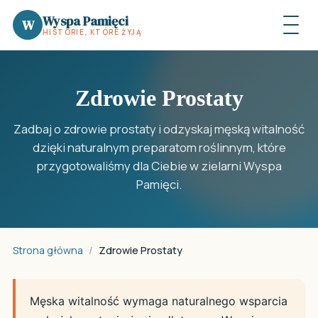
Wyspa Pamięci
W
HISTORIE, KTÓRE ŻYJĄ
Zdrowie Prostaty
Zadbaj o zdrowie prostaty i odzyskaj męską witalność
dzięki naturalnym preparatom roślinnym, które
przygotowaliśmy dla Ciebie w zielarni Wyspa
Pamięci.
Strona główna
/
Zdrowie Prostaty
Męska witalność wymaga naturalnego wsparcia