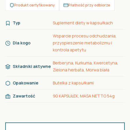
Produkt certyfikowany
Płatność przy odbiorze
Typ
Suplement diety w kapsułkach
Wsparcie procesu odchudzania,
Dla kogo
przyspieszenie metabolizmu i
kontrola apetytu
Berberyna, Kurkuma, Kwercetyna,
Składniki aktywne
Zielona herbata, Morwa biała
Opakowanie
Butelka z kapsułkami
Zawartość
90 KAPSUŁEK, MASA NETTO 54g