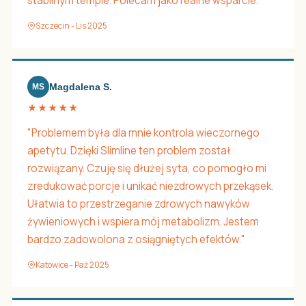
stabilnym tempie. Polecam jako realne wsparcie."
Szczecin - Lis 2025
Magdalena S.
MS
★★★★★
"Problemem była dla mnie kontrola wieczornego
apetytu. Dzięki Slimline ten problem został
rozwiązany. Czuję się dłużej syta, co pomogło mi
zredukować porcje i unikać niezdrowych przekąsek.
Ułatwia to przestrzeganie zdrowych nawyków
żywieniowych i wspiera mój metabolizm. Jestem
bardzo zadowolona z osiągniętych efektów."
Katowice - Paź 2025