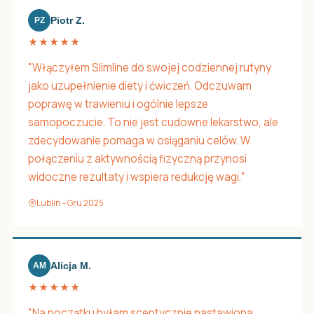
Piotr Z.
PZ
★★★★★
"Włączyłem Slimline do swojej codziennej rutyny
jako uzupełnienie diety i ćwiczeń. Odczuwam
poprawę w trawieniu i ogólnie lepsze
samopoczucie. To nie jest cudowne lekarstwo, ale
zdecydowanie pomaga w osiąganiu celów. W
połączeniu z aktywnością fizyczną przynosi
widoczne rezultaty i wspiera redukcję wagi."
Lublin - Gru 2025
Alicja M.
AM
★★★★★
"Na początku byłam sceptycznie nastawiona,