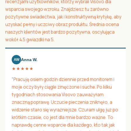
recenzjami użytkowników, którzy wybrali Visovo dla
wsparcia swojego wzroku. Znajdziesz tu zarówno
pozytywne świadectwa, jak i konstruktywną krytykę, aby
uzyskać pełny i uczciwy obraz produktu. Średnia ocena
naszych klientów jest bardzo pozytywna, oscylująca
wokół 4.5 gwiazdki na 5.
Anna W.
AW
★★★★★
"Pracuję osiem godzin dziennie przed monitorem i
moje oczy były ciągle zmęczone i suche. Po kilku
tygodniach stosowania Visovo zauważyłam
znaczną poprawę. Uczucie pieczenia zniknęło, a
widzenie stało się wyraźniejsze. Czułam ulgę już po
krótkim czasie, co jest dla mnie bardzo ważne. To
naprawdę cenne wsparcie dla każdego, kto tak jak