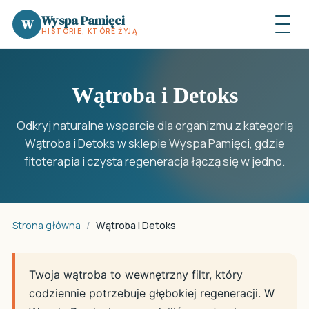
Wyspa Pamięci
W
HISTORIE, KTÓRE ŻYJĄ
Wątroba i Detoks
Odkryj naturalne wsparcie dla organizmu z kategorią
Wątroba i Detoks w sklepie Wyspa Pamięci, gdzie
fitoterapia i czysta regeneracja łączą się w jedno.
Strona główna
/
Wątroba i Detoks
Twoja wątroba to wewnętrzny filtr, który
codziennie potrzebuje głębokiej regeneracji. W