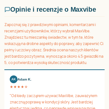
Opinie i recenzje o Maxvibe
Zapoznaj się z prawdziwymi opiniami, komentarzami i
recenzjami użytkowników, którzy wybrali MaxVibe.
Znajdziesz tu mieszankę świadectw, w tym te, które
wskazują na drobne aspekty do poprawy, aby zapewnić Ci
pełny i uczciwy obraz. Średnia ocena naszych klientów
jest bardzo pozytywna, wynosząca około 4.5 gwiazdki na
5, co potwierdza wysoką skuteczność produktu.
Adam K.
AK
★★★★☆
"Od kiedy zacząłem używać MaxVibe, zauważyłem
znaczną poprawę w kondycji skóry. Jest bardziej
elastyczna i jędrna, co naprawdę wpływa na moje