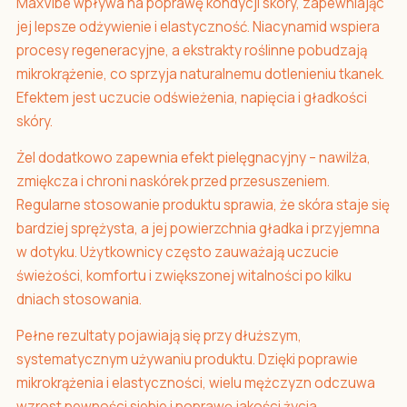
MaxVibe wpływa na poprawę kondycji skóry, zapewniając
jej lepsze odżywienie i elastyczność. Niacynamid wspiera
procesy regeneracyjne, a ekstrakty roślinne pobudzają
mikrokrążenie, co sprzyja naturalnemu dotlenieniu tkanek.
Efektem jest uczucie odświeżenia, napięcia i gładkości
skóry.
Żel dodatkowo zapewnia efekt pielęgnacyjny – nawilża,
zmiękcza i chroni naskórek przed przesuszeniem.
Regularne stosowanie produktu sprawia, że skóra staje się
bardziej sprężysta, a jej powierzchnia gładka i przyjemna
w dotyku. Użytkownicy często zauważają uczucie
świeżości, komfortu i zwiększonej witalności po kilku
dniach stosowania.
Pełne rezultaty pojawiają się przy dłuższym,
systematycznym używaniu produktu. Dzięki poprawie
mikrokrążenia i elastyczności, wielu mężczyzn odczuwa
wzrost pewności siebie i poprawę jakości życia